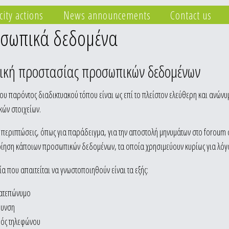
city actions
News announcements
Contact us
σωπικά δεδομένα
τική προστασίας προσωπικών δεδομένων
ου παρόντος διαδικτυακού τόπου είναι ως επί το πλείστον ελεύθερη και ανών
ών στοιχείων.
ς περιπτώσεις, όπως για παράδειγμα, για την αποστολή μηνυμάτων στο foroum 
ίηση κάποιων προσωπικών δεδομένων, τα οποία χρησιμεύουν κυρίως για λόγο
ία που απαιτείται να γνωστοποιηθούν είναι τα εξής:
ατεπώνυμο
θυνση
ός τηλεφώνου