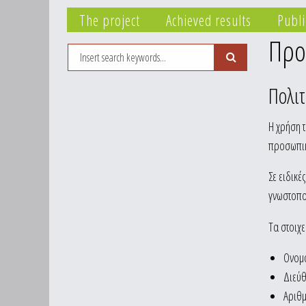
The project
Achieved results
Publi
Προ
Search
Search
Πολι
Η χρήση τ
προσωπικ
Σε ειδικέ
γνωστοπο
Τα στοιχε
Ονομ
Διεύ
Αριθμ