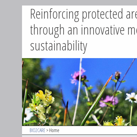
Reinforcing protected ar
BIO2CARE
Skip
to
through an innovative m
content
sustainability
BIO2CARE
> Home